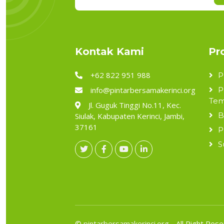
Kontak Kami
Pr
+62 822 951 988
P
info@pintarbersamakerinci.org
P
Tem
Jl. Guguk Tinggi No.11, Kec.
B
Siulak, Kabupaten Kerinci, Jambi,
37161
P
S
©
pintarbersamakerinci.org
- All Right Rese